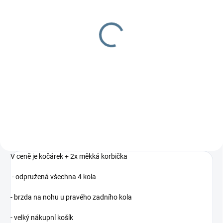
DOBA UŠITÍ 10-14 DNŮ
DOBA UŠITÍ 10-14 DNŮ
Zavinovačka Winter
Zavinovačka / jarní
oboustranná
fusak Spring
1 297 Kč
1 297 Kč
Detail
Do košíku
Teploučká zavinovačka do
Jarní zavinovačka / fusak do
autosedačky nebo korbičky.
korby či autosedačky
V ceně je kočárek + 2x měkká korbička
- odpružená všechna 4 kola
- brzda na nohu u pravého zadního kola
- velký nákupní košík