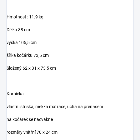
Hmotnost : 11.9 kg
Délka 88 cm
výška 105,5 cm
šířka kočárku 73,5 cm
Složený 62 x 31 x 73,5 cm
Korbička
vlastní stříška, měkká matrace, ucha na přenášení
na kočárek se nacvakne
rozměry vnitřní 70 x 24 cm