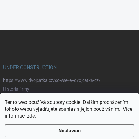
Z
á
p
a
t
í
UNDER CONSTRUCTION
https://www.dvojcatka.cz/co-vse-je--dvojcatka-cz/
História firmy
Prečo nakupovať u nás
Tento web používá soubory cookie. Dalším procházením
Značky
tohoto webu vyjadřujete souhlas s jejich používáním.. Více
informací
zde
.
https://www.dvojcatka.cz/kontakty/>
Nastavení