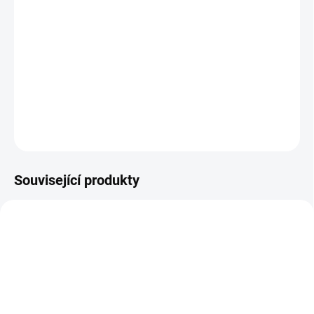
−
+
Přidat do košíku
Golfové hole s možností 2 měkkých korbiček.
DETAILNÍ INFORMACE
ZEPTAT SE
Související produkty
DOPORUČUJI👍🏻
ŠIJEME V ČR 🧵✂
ŠIJEME V ČR 🧵✂