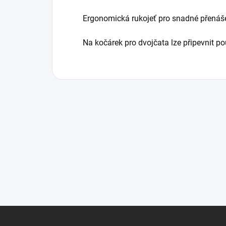
Ergonomická rukojeť pro snadné přenáš
Na kočárek pro dvojčata lze připevnit p
Z
á