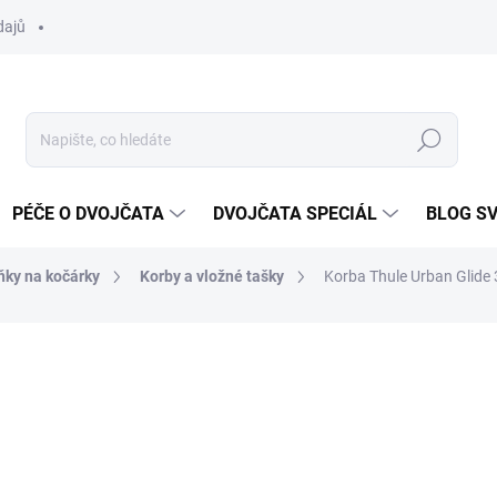
dajů
Hledat
PÉČE O DVOJČATA
DVOJČATA SPECIÁL
BLOG S
ňky na kočárky
Korby a vložné tašky
Korba Thule Urban Glide 
ocení
ZNAČKA:
THULE
7 620 Kč
Měrná
DOSTUPNÉ 3/2024
cena: