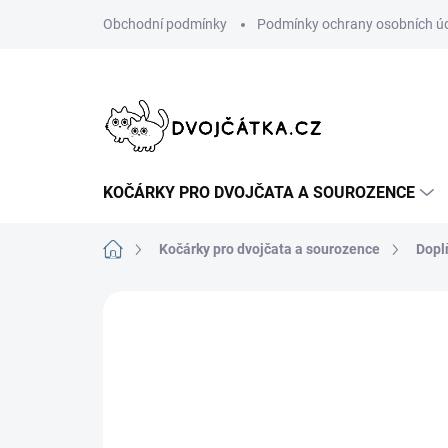
Přejít
Obchodní podmínky
Podmínky ochrany osobních ú
na
obsah
KOČÁRKY PRO DVOJČATA A SOUROZENCE
Domů
Kočárky pro dvojčata a sourozence
Dopl
Neohodnoceno
Podrobnosti hodn