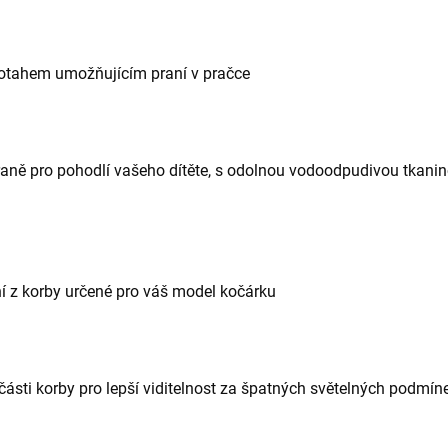
otahem umožňujícím praní v pračce
raně pro pohodlí vašeho dítěte, s odolnou vodoodpudivou tkanin
í z korby určené pro váš model kočárku
í části korby pro lepší viditelnost za špatných světelných podmín