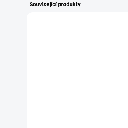
Související produkty
SKLADEM
Thule Urban Glide 3
Ad
Double
Urb
25 490 Kč
38
Do košíku
Sportovní kočárek pro aktivní