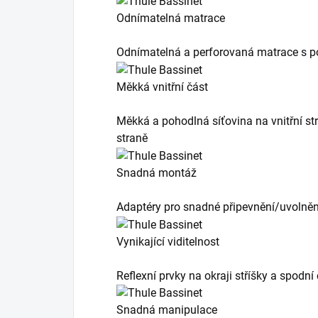
Odnímatelná matrace
Odnímatelná a perforovaná matrace s p
Měkká vnitřní část
Měkká a pohodlná síťovina na vnitřní st
straně
Snadná montáž
Adaptéry pro snadné připevnění/uvolněn
Vynikající viditelnost
Reflexní prvky na okraji stříšky a spodn
Snadná manipulace