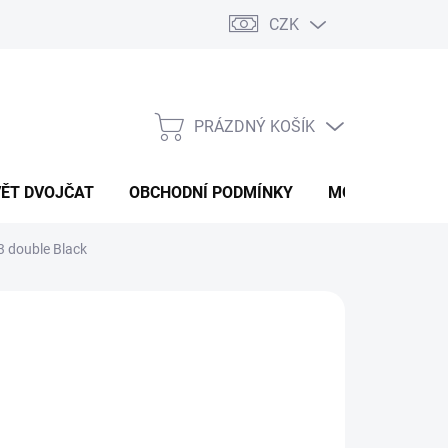
CZK
PRÁZDNÝ KOŠÍK
NÁKUPNÍ
KOŠÍK
VĚT DVOJČAT
OBCHODNÍ PODMÍNKY
MOJE OBJEDNÁ
3 double Black