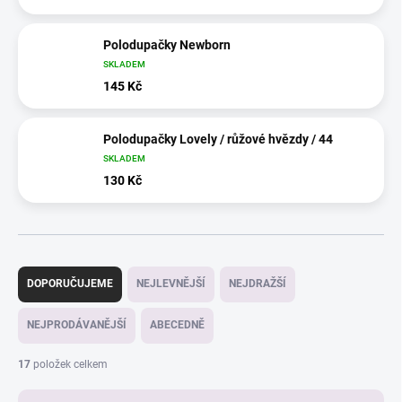
Polodupačky Newborn
SKLADEM
145 Kč
Polodupačky Lovely / růžové hvězdy / 44
SKLADEM
130 Kč
Ř
a
DOPORUČUJEME
NEJLEVNĚJŠÍ
NEJDRAŽŠÍ
z
e
NEJPRODÁVANĚJŠÍ
ABECEDNĚ
n
í
17
položek celkem
p
r