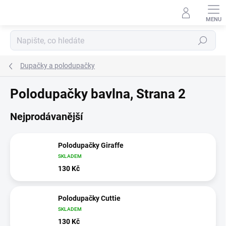
Přejít
na
obsah
Hledat
Dupačky a polodupačky
Polodupačky bavlna
, Strana 2
Nejprodávanější
Polodupačky Giraffe
SKLADEM
130 Kč
Polodupačky Cuttie
SKLADEM
130 Kč