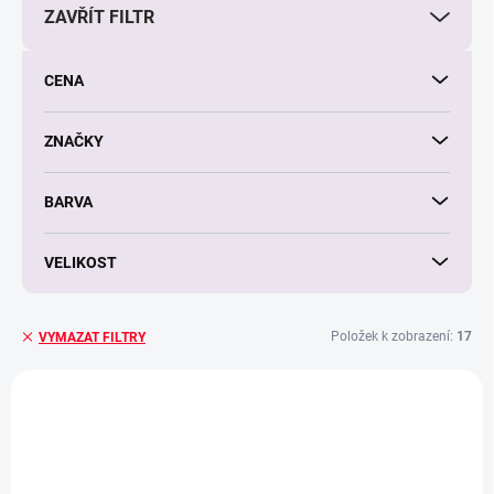
ZAVŘÍT FILTR
o
d
u
CENA
k
t
ů
ZNAČKY
BARVA
VELIKOST
Položek k zobrazení:
17
VYMAZAT FILTRY
V
ý
p
i
s