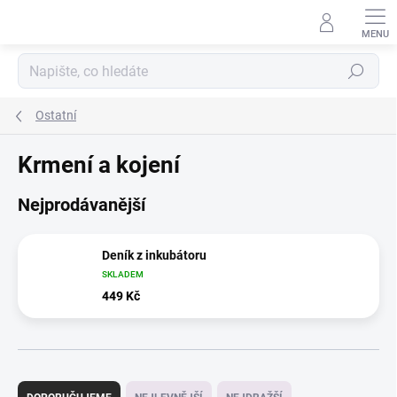
Přejít
na
obsah
Hledat
Ostatní
Krmení a kojení
Nejprodávanější
Deník z inkubátoru
SKLADEM
449 Kč
Ř
a