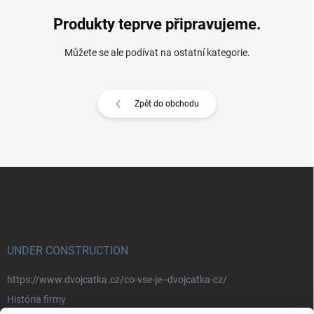
Produkty teprve připravujeme.
Můžete se ale podívat na ostatní kategorie.
Zpět do obchodu
Z
á
p
a
t
í
UNDER CONSTRUCTION
https://www.dvojcatka.cz/co-vse-je--dvojcatka-cz/
História firmy