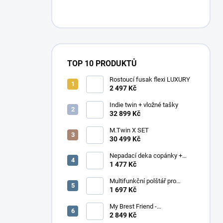
n
í
p
a
n
e
TOP 10 PRODUKTŮ
l
Rostoucí fusak flexi LUXURY
2 497 Kč
Indie twin + vložné tašky
32 899 Kč
M.Twin X SET
30 499 Kč
Nepadací deka copánky +
podložka
1 477 Kč
Multifunkční polštář pro
dvojčata Elefant
1 697 Kč
My Brest Friend -
MOMENTÁLNĚ NEDOSTUPNÉ
2 849 Kč