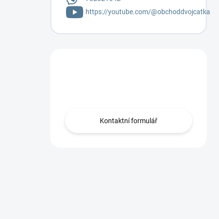
https://youtube.com/@obchoddvojcatka
Máte otázku?
Napište mi.
Kontaktní formulář