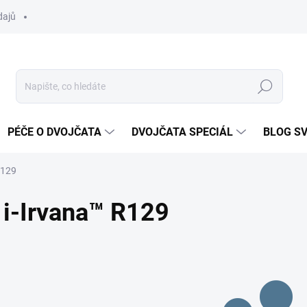
dajů
Hledat
PÉČE O DVOJČATA
DVOJČATA SPECIÁL
BLOG S
R129
i-Irvana™ R129