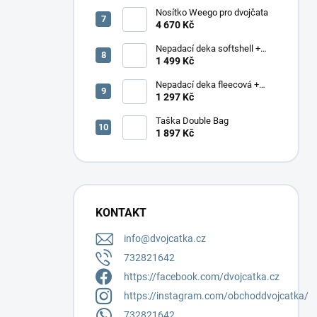
Nosítko Weego pro dvojčata
4 670 Kč
Nepadací deka softshell +
podložka
1 499 Kč
Nepadací deka fleecová +
podložka
1 297 Kč
Taška Double Bag
1 897 Kč
KONTAKT
info
@
dvojcatka.cz
732821642
https://facebook.com/dvojcatka.cz
https://instagram.com/obchoddvojcatka/
732821642