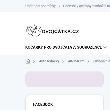
Přejít
Obchodní podmínky
Podmínky ochrany osobních ú
na
obsah
KOČÁRKY PRO DVOJČATA A SOUROZENCE
Domů
Autosedačky
40-150 cm
i-Irvana™ 
P
o
s
t
r
a
FACEBOOK
n