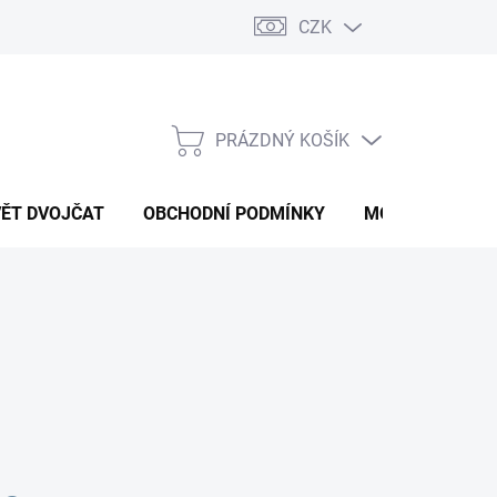
CZK
PRÁZDNÝ KOŠÍK
NÁKUPNÍ
KOŠÍK
VĚT DVOJČAT
OBCHODNÍ PODMÍNKY
MOJE OBJEDNÁ