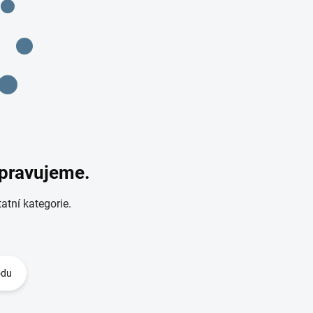
ipravujeme.
atní kategorie.
odu