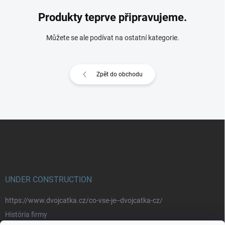
Produkty teprve připravujeme.
Můžete se ale podívat na ostatní kategorie.
Zpět do obchodu
Z
á
p
a
t
í
UNDER CONSTRUCTION
https://www.dvojcatka.cz/co-vse-je--dvojcatka-cz/
História firmy