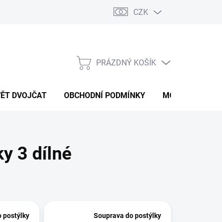
CZK
PRÁZDNÝ KOŠÍK
NÁKUPNÍ
KOŠÍK
VĚT DVOJČAT
OBCHODNÍ PODMÍNKY
MOJE OBJEDNÁ
y 3 dílné
 postýlky
Souprava do postýlky