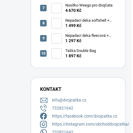
Nosítko Weego pro dvojčata
4 670 Kč
Nepadací deka softshell +
podložka
1 499 Kč
Nepadací deka fleecová +
podložka
1 297 Kč
Taška Double Bag
1 897 Kč
KONTAKT
info
@
dvojcatka.cz
732821642
https://facebook.com/dvojcatka.cz
https://instagram.com/obchoddvojcatka/
732821642