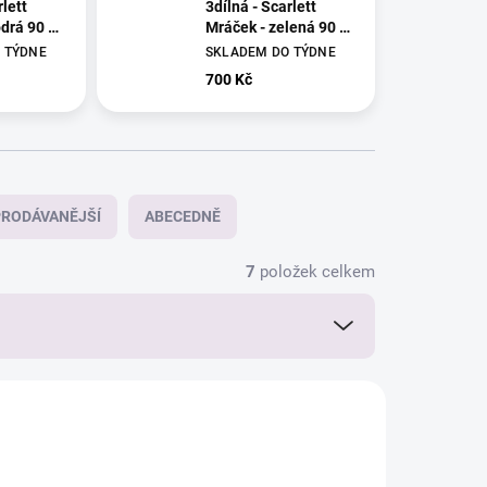
rlett
3dílná - Scarlett
drá 90 x
Mráček - zelená 90 x
120 cm
 TÝDNE
SKLADEM DO TÝDNE
700 Kč
RODÁVANĚJŠÍ
ABECEDNĚ
7
položek celkem