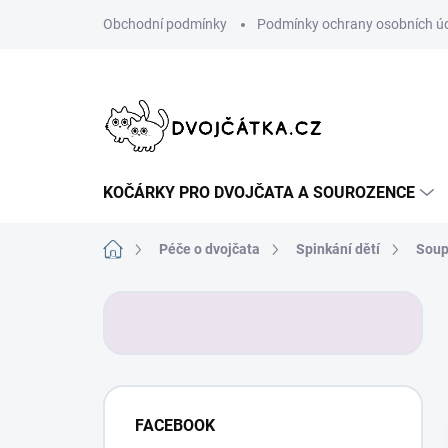
Přejít
Obchodní podmínky
Podmínky ochrany osobních ú
na
obsah
KOČÁRKY PRO DVOJČATA A SOUROZENCE
Domů
Péče o dvojčata
Spinkání dětí
Soup
P
o
s
t
r
a
FACEBOOK
n