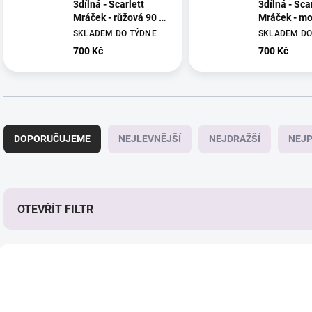
3dílná - Scarlett
3dílná - Sca
Mráček - růžová 90 x
Mráček - mo
120 cm
120 cm
SKLADEM DO TÝDNE
SKLADEM DO
700 Kč
700 Kč
Ř
a
DOPORUČUJEME
NEJLEVNĚJŠÍ
NEJDRAŽŠÍ
NEJP
z
e
n
í
p
OTEVŘÍT FILTR
r
o
V
d
ý
u
p
k
i
t