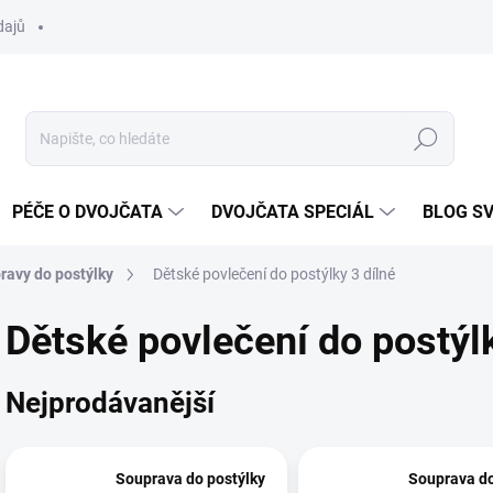
dajů
Hledat
PÉČE O DVOJČATA
DVOJČATA SPECIÁL
BLOG S
ravy do postýlky
Dětské povlečení do postýlky 3 dílné
Dětské povlečení do postýlk
Nejprodávanější
Souprava do postýlky
Souprava do