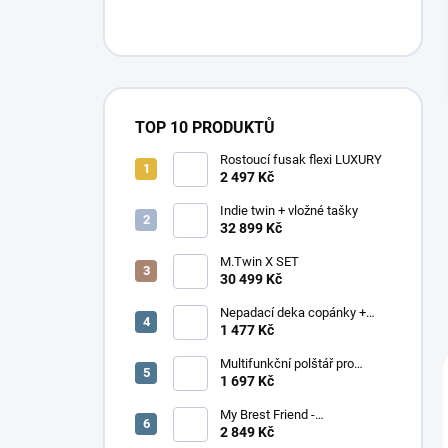
n
í
p
a
n
e
TOP 10 PRODUKTŮ
l
Rostoucí fusak flexi LUXURY
2 497 Kč
Indie twin + vložné tašky
32 899 Kč
M.Twin X SET
30 499 Kč
Nepadací deka copánky +
podložka
1 477 Kč
Multifunkční polštář pro
dvojčata Elefant
1 697 Kč
My Brest Friend -
MOMENTÁLNĚ NEDOSTUPNÉ
2 849 Kč