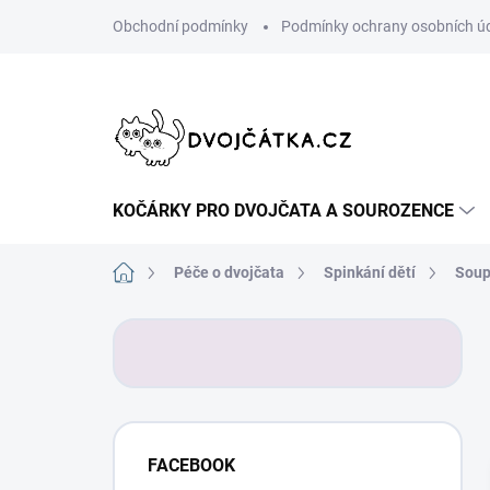
Přejít
Obchodní podmínky
Podmínky ochrany osobních ú
na
obsah
KOČÁRKY PRO DVOJČATA A SOUROZENCE
Domů
Péče o dvojčata
Spinkání dětí
Soup
P
o
s
t
r
a
FACEBOOK
n