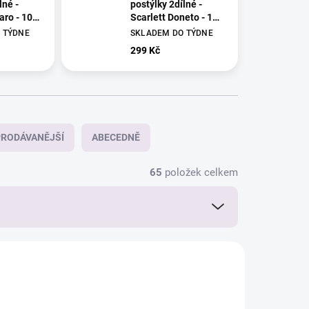
lné -
postýlky 2dílné -
aro - 100
Scarlett Doneto - 100
x 135 cm
 TÝDNE
SKLADEM DO TÝDNE
299 Kč
RODÁVANĚJŠÍ
ABECEDNĚ
65
položek celkem