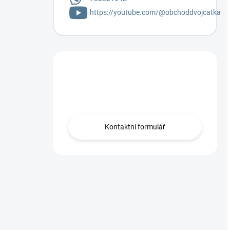
https://youtube.com/@obchoddvojcatka
Máte otázku?
Napište mi.
Kontaktní formulář