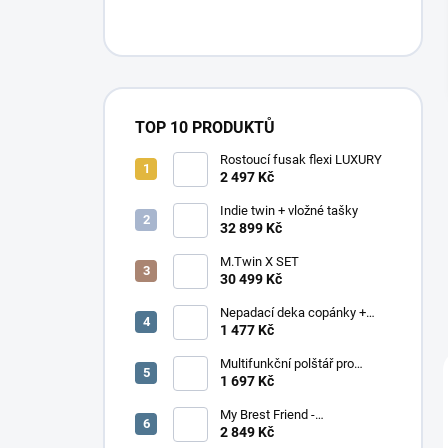
n
í
p
a
n
e
TOP 10 PRODUKTŮ
l
Rostoucí fusak flexi LUXURY
2 497 Kč
Indie twin + vložné tašky
32 899 Kč
M.Twin X SET
30 499 Kč
Nepadací deka copánky +
podložka
1 477 Kč
Multifunkční polštář pro
dvojčata Elefant
1 697 Kč
My Brest Friend -
MOMENTÁLNĚ NEDOSTUPNÉ
2 849 Kč