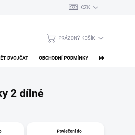
CZK
PRÁZDNÝ KOŠÍK
NÁKUPNÍ
KOŠÍK
VĚT DVOJČAT
OBCHODNÍ PODMÍNKY
MOJE OBJEDNÁ
y 2 dílné
o
Povlečení do