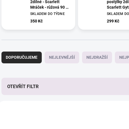
2dílné - Scarlett
postýlky 2dí
Mráček - růžová 90 x
Scarlett Gyt
120 cm
x 135 cm
SKLADEM DO TÝDNE
SKLADEM DO
350 Kč
299 Kč
Ř
a
DOPORUČUJEME
NEJLEVNĚJŠÍ
NEJDRAŽŠÍ
NEJP
z
e
n
í
p
OTEVŘÍT FILTR
r
o
V
d
ý
u
p
k
i
t