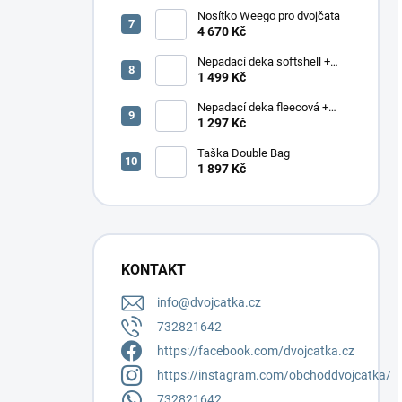
Nosítko Weego pro dvojčata
4 670 Kč
Nepadací deka softshell +
podložka
1 499 Kč
Nepadací deka fleecová +
podložka
1 297 Kč
Taška Double Bag
1 897 Kč
KONTAKT
info
@
dvojcatka.cz
732821642
https://facebook.com/dvojcatka.cz
https://instagram.com/obchoddvojcatka/
732821642