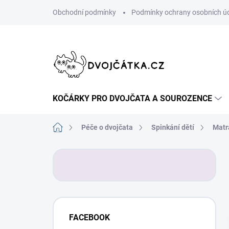
Přejít
Obchodní podmínky
Podmínky ochrany osobních ú
na
obsah
KOČÁRKY PRO DVOJČATA A SOUROZENCE
Domů
Péče o dvojčata
Spinkání dětí
Matr
P
o
s
t
r
a
FACEBOOK
n