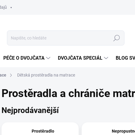
dajů
Hledat
PÉČE O DVOJČATA
DVOJČATA SPECIÁL
BLOG S
ace
Dětská prostěradla na matrace
Prostěradla a chrániče matr
Nejprodávanější
Prostěradlo
Nepropustn