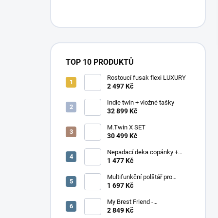
n
í
p
a
n
e
TOP 10 PRODUKTŮ
l
Rostoucí fusak flexi LUXURY
2 497 Kč
Indie twin + vložné tašky
32 899 Kč
M.Twin X SET
30 499 Kč
Nepadací deka copánky +
podložka
1 477 Kč
Multifunkční polštář pro
dvojčata Elefant
1 697 Kč
My Brest Friend -
MOMENTÁLNĚ NEDOSTUPNÉ
2 849 Kč