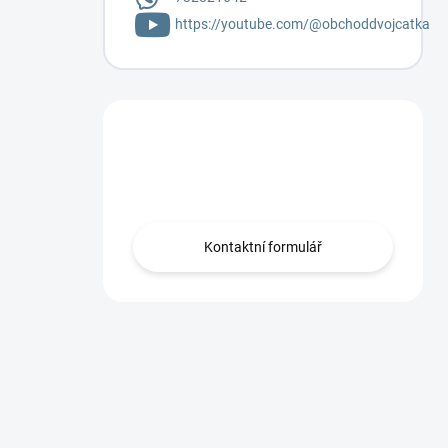
https://youtube.com/@obchoddvojcatka
Máte otázku?
Napište mi.
Kontaktní formulář