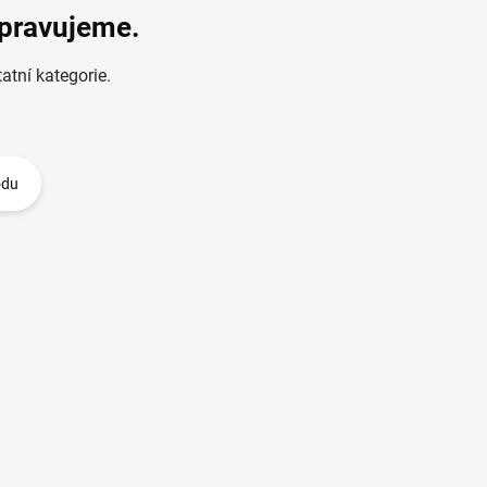
ipravujeme.
atní kategorie.
odu