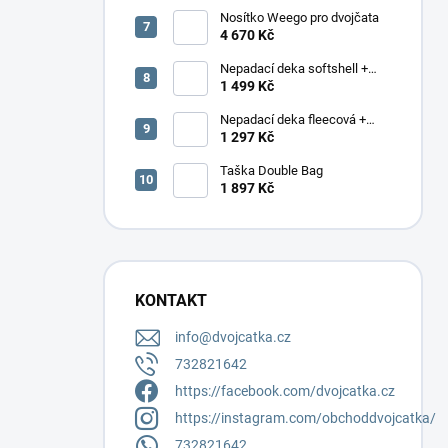
Nosítko Weego pro dvojčata
4 670 Kč
Nepadací deka softshell +
podložka
1 499 Kč
Nepadací deka fleecová +
podložka
1 297 Kč
Taška Double Bag
1 897 Kč
KONTAKT
info
@
dvojcatka.cz
732821642
https://facebook.com/dvojcatka.cz
https://instagram.com/obchoddvojcatka/
732821642