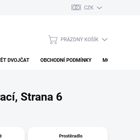
CZK
PRÁZDNÝ KOŠÍK
NÁKUPNÍ
KOŠÍK
VĚT DVOJČAT
OBCHODNÍ PODMÍNKY
MOJE OBJEDNÁ
ací
, Strana 6
é
Prostěradlo