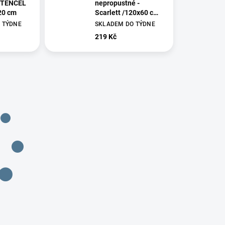
o TENCEL
nepropustné -
120 cm
Scarlett /120x60 cm/
- růžová
 TÝDNE
SKLADEM DO TÝDNE
219 Kč