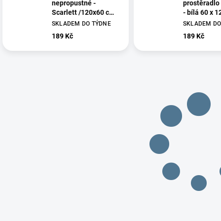
nepropustné -
prostěradl
Scarlett /120x60 cm/
- bílá 60 x 
- bílá
SKLADEM DO TÝDNE
SKLADEM DO
189 Kč
189 Kč