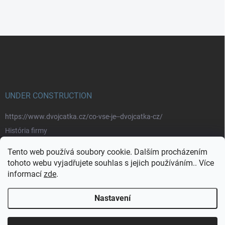
Z
á
p
a
t
í
UNDER CONSTRUCTION
https://www.dvojcatka.cz/co-vse-je--dvojcatka-cz/
História firmy
Prečo nakupovať u nás
Tento web používá soubory cookie. Dalším procházením
Značky
tohoto webu vyjadřujete souhlas s jejich používáním.. Více
informací
zde
.
https://www.dvojcatka.cz/kontakty/>
Nastavení