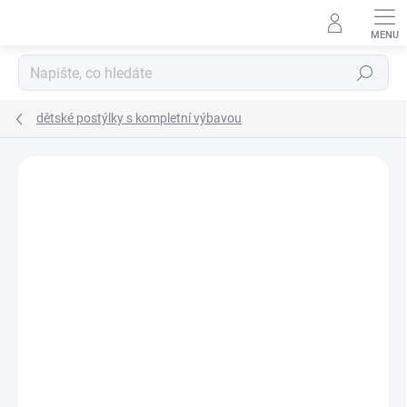
Přejít
na
obsah
Hledat
dětské postýlky s kompletní výbavou
Neohodnoceno
Podrobnosti hodnocení
ZNAČKA:
SCARLETT