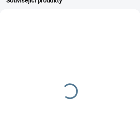
Související produkty
SKLADEM DO TÝDNE
SKLADEM DO TÝDNE
Zavinovačka růžek
Zavinovačka - růžek -
Scarlett Afrika - béžová
Scarlett hvězdička -
béžová
290 Kč
349 Kč
Do košíku
Do košíku
Zavinovačka Scarlett Afrika
Složení:100 % bavlna a
Zavinovačka je vyrobena ze 100
polyesterového rouna Rozměr: 77
% bavlny a polyesterového
× 77 cm
rouna.Rozměr rychlozavinovačky
je 77 ×...