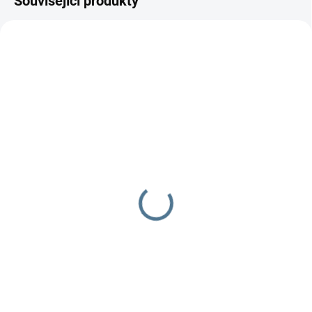
Související produkty
SKLADEM DO TÝDNE
SKLADEM DO TÝDNE
Zavinovačka - růžek -
Zavinovačka růžek
Scarlett Mráček - modrá
Scarlett JAPY - béžová
290 Kč
290 Kč
Do košíku
Do košíku
Zavinovačka je vyrobena ze 100
Zavinovačka Scarlett Japy
% bavlny a polyesterového rouna.
Složení:100 % bavlna a
Rozměr rychlozavinovačky je 77
polyesterového rouna Rozměr: 77
×...
× 77 cm