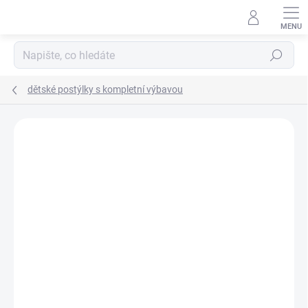
Přejít
na
obsah
Hledat
dětské postýlky s kompletní výbavou
Neohodnoceno
Podrobnosti hodnocení
ZNAČKA:
SCARLETT