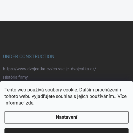
Z
á
p
a
t
í
UNDER CONSTRUCTION
https://www.dvojcatka.cz/co-vse-je--dvojcatka-cz/
História firmy
Prečo nakupovať u nás
Tento web používá soubory cookie. Dalším procházením
Značky
tohoto webu vyjadřujete souhlas s jejich používáním.. Více
informací
zde
.
https://www.dvojcatka.cz/kontakty/>
Nastavení