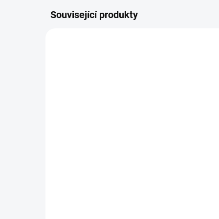
Související produkty
SKLADEM DO TÝDNE
Zavinovačka - růžek -
Za
Scarlett Toro - modrá
Sca
290 Kč
29
Do košíku