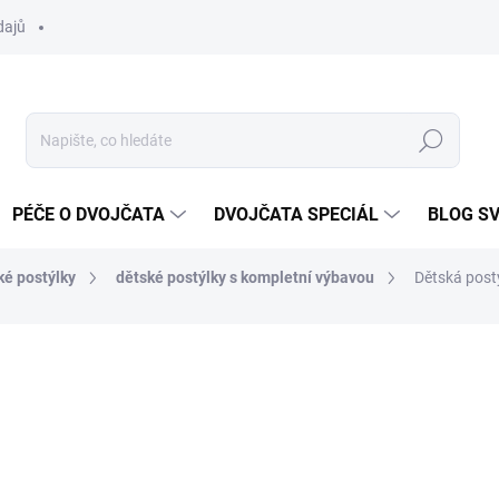
dajů
Hledat
PÉČE O DVOJČATA
DVOJČATA SPECIÁL
BLOG S
ké postýlky
dětské postýlky s kompletní výbavou
Dětská post
ocení
ZNAČKA:
SCARLETT
5 290 Kč
Měrná
SKLADEM DO TÝDNE
cena: