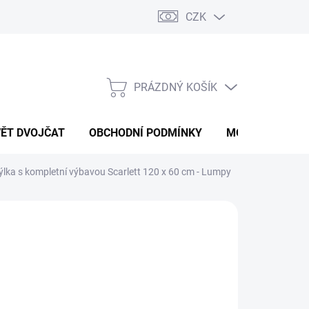
CZK
PRÁZDNÝ KOŠÍK
NÁKUPNÍ
KOŠÍK
VĚT DVOJČAT
OBCHODNÍ PODMÍNKY
MOJE OBJEDNÁ
ýlka s kompletní výbavou Scarlett 120 x 60 cm - Lumpy