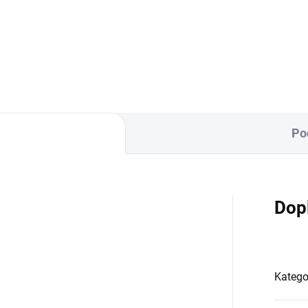
novačka Scarlett Afrika
Zavinovačka je vyrobena ze 
ení:100 % bavlna a
% bavlny a polyesterového
yesterového rouna Rozměr: 77
rouna.Rozměr rychlozavinov
7 cm
je 77 ×...
Po
Dop
Katego