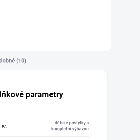
100
Zavinovačka je vyrobena ze 100
% bavlny a polyesterového
ačky
rouna. Rozměr
rychlozavinovačky je 77 ×...
dobné (10)
lňkové parametry
dětské postýlky s
rie
:
kompletní výbavou