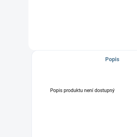
Zavinovačka je vyrobena ze 100
Zavi
% bavlny a polyesterového rouna.
Slož
Rozměr rychlozavinovačky je 77
pol
×...
× 7
Popis
Popis produktu není dostupný