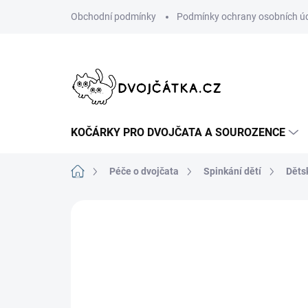
Přejít
Obchodní podmínky
Podmínky ochrany osobních ú
na
obsah
KOČÁRKY PRO DVOJČATA A SOUROZENCE
Domů
Péče o dvojčata
Spinkání dětí
Děts
Neohodnoceno
Podrobnosti hodn