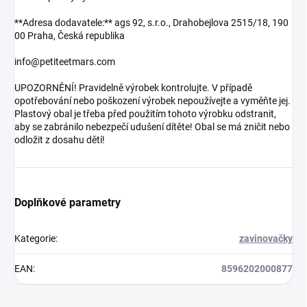
**Adresa dodavatele:** ags 92, s.r.o., Drahobejlova 2515/18, 190
00 Praha, Česká republika
info@petiteetmars.com
UPOZORNĚNÍ! Pravidelně výrobek kontrolujte. V případě
opotřebování nebo poškození výrobek nepoužívejte a vyměňte jej.
Plastový obal je třeba před použitím tohoto výrobku odstranit,
aby se zabránilo nebezpečí udušení dítěte! Obal se má zničit nebo
odložit z dosahu dětí!
Doplňkové parametry
Kategorie
:
zavinovačky
EAN
:
8596202000877