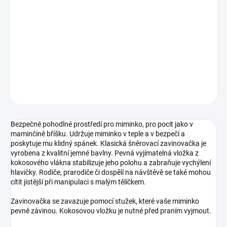
Měrná
SKLADEM DO TÝDNE
cena:
−
+
Přidat do košíku
DETAILNÍ INFORMACE
ZEPTAT SE
Bezpečné pohodlné prostředí pro miminko, pro pocit jako v
maminčině bříšku. Udržuje miminko v teple a v bezpečí a
poskytuje mu klidný spánek. Klasická šněrovací zavinovačka je
vyrobena z kvalitní jemné bavlny. Pevná vyjímatelná vložka z
kokosového vlákna stabilizuje jeho polohu a zabraňuje vychýlení
hlavičky. Rodiče, prarodiče či dospělí na návštěvě se také mohou
cítit jistější při manipulaci s malým tělíčkem.
Zavinovačka se zavazuje pomocí stužek, které vaše miminko
pevně závinou. Kokosovou vložku je nutné před praním vyjmout.