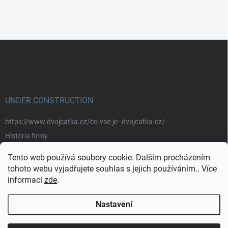
Z
á
p
a
t
í
UNDER CONSTRUCTION
https://www.dvojcatka.cz/co-vse-je--dvojcatka-cz/
História firmy
Prečo nakupovať u nás
Tento web používá soubory cookie. Dalším procházením
Značky
tohoto webu vyjadřujete souhlas s jejich používáním.. Více
informací
zde
.
https://www.dvojcatka.cz/kontakty/>
Nastavení