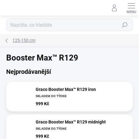
Přejít
na
obsah
Hledat
125-150 cm
Booster Max™ R129
Nejprodávanější
Graco Booster Max™ R129 iron
SKLADEM DO TÝDNE
999 Kč
Graco Booster Max™ R129 midnight
SKLADEM DO TÝDNE
999 Kč