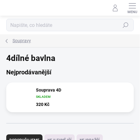
Přejít
na
obsah
Hledat
Soupravy
4dílné bavlna
Nejprodávanější
Souprava 4D
SKLADEM
320 Kč
Ř
a