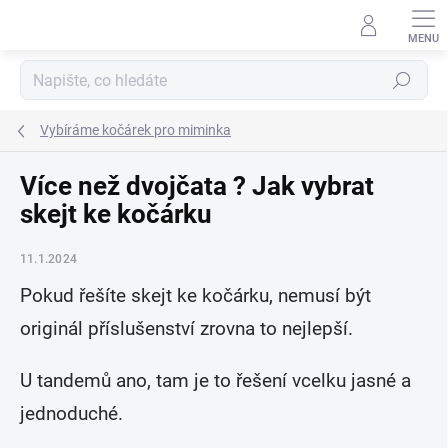
Přejít
na
obsah
Hledat
Vybíráme kočárek pro miminka
Více než dvojčata ? Jak vybrat
skejt ke kočárku
11.1.2024
Pokud řešíte skejt ke kočárku, nemusí být
originál příslušenství zrovna to nejlepší.
U tandemů ano, tam je to řešení vcelku jasné a
jednoduché.