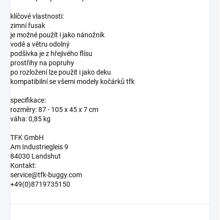
klíčové vlastnosti:
zimní fusak
je možné použít i jako nánožník
vodě a větru odolný
podšívka je z hřejivého flísu
prostřihy na popruhy
po rozložení lze použít i jako deku
kompatibilní se všemi modely kočárků tfk
specifikace:
rozměry: 87 - 105 x 45 x 7 cm
váha: 0,85 kg
TFK GmbH
Am Industriegleis 9
84030 Landshut
Kontakt:
service@tfk-buggy.com
+49(0)8719735150