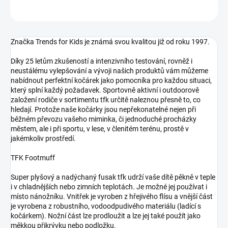
ZEPTAT SE
Značka Trends for Kids je známá svou kvalitou již od roku 1997.
Díky 25 letům zkušeností a intenzivního testování, rovněž i
neustálému vylepšování a vývoji našich produktů vám můžeme
nabídnout perfektní kočárek jako pomocníka pro každou situaci,
který splní každý požadavek. Sportovně aktivní i outdoorově
založení rodiče v sortimentu tfk určitě naleznou přesně to, co
hledají. Protože naše kočárky jsou nepřekonatelné nejen při
běžném převozu vašeho miminka, či jednoduché procházky
městem, ale i při sportu, v lese, v členitém terénu, prostě v
jakémkoliv prostředí.
TFK Footmuff
Super plyšový a nadýchaný fusak tfk udrží vaše dítě pěkně v teple
i v chladnějších nebo zimních teplotách. Je možné jej používat i
místo nánožníku. Vnitřek je vyroben z hřejivého flísu a vnější část
je vyrobena z robustního, vodoodpudivého materiálu (ladící s
kočárkem). Nožní část lze prodloužit a lze jej také použít jako
měkkou přikrývku nebo podložku.