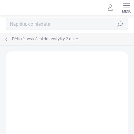
Přejít
na
obsah
Hledat
Dětské povlečení do postýlky 2 dílné
Neohodnoceno
Podrobnosti hodnocení
ZNAČKA:
SCARLETT