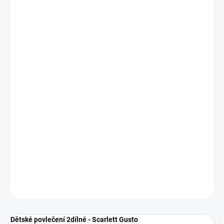
cena:
−
+
Přidat do košíku
Dětské povlečení 2dílné - Scarlett Gusto
Sada obsahuje:
Povlečení na peřinku
90 x 120 cm
Povlečení na na polštář
60 x 40 cm
.
Povlečení je bavlněné a lze jej prát v pračce.
Ve stejném dekoru lze dokoupit ochranný límec.
DETAILNÍ INFORMACE
ZEPTAT SE
Dětské povlečení 2dílné - Scarlett Gusto