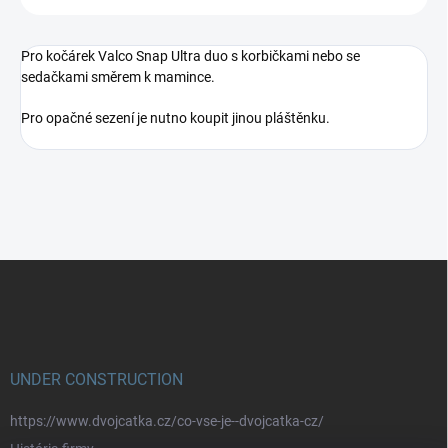
Pro kočárek Valco Snap Ultra duo s korbičkami nebo se
sedačkami směrem k mamince.
Pro opačné sezení je nutno koupit jinou pláštěnku.
Z
á
p
a
t
í
UNDER CONSTRUCTION
https://www.dvojcatka.cz/co-vse-je--dvojcatka-cz/