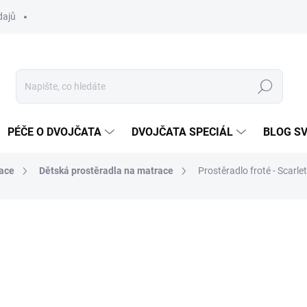
dajů
Hledat
PÉČE O DVOJČATA
DVOJČATA SPECIÁL
BLOG S
ace
Dětská prostěradla na matrace
Prostěradlo froté - Scarle
ocení
ZNAČKA:
SCARLETT
199 Kč
Měrná
SKLADEM DO TÝDNE
cena: