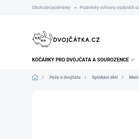
Přejít
Obchodní podmínky
Podmínky ochrany osobních ú
na
obsah
KOČÁRKY PRO DVOJČATA A SOUROZENCE
Domů
Péče o dvojčata
Spinkání dětí
Matr
Neohodnoceno
Podrobnosti hodn