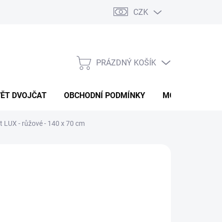
CZK
PRÁZDNÝ KOŠÍK
NÁKUPNÍ
KOŠÍK
VĚT DVOJČAT
OBCHODNÍ PODMÍNKY
MOJE OBJEDNÁ
tt LUX - růžové - 140 x 70 cm