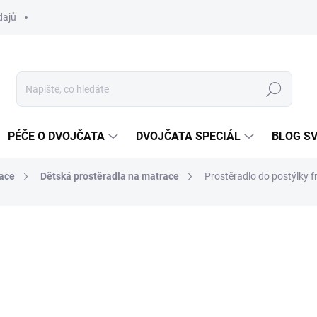
dajů
Hledat
PÉČE O DVOJČATA
DVOJČATA SPECIÁL
BLOG S
ace
Dětská prostěradla na matrace
Prostěradlo do postýlky f
ocení
ZNAČKA:
SENSILLO
237 Kč
Měrná
SKLADEM DO TÝDNE
cena: