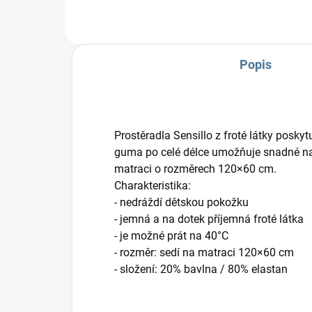
Popis
Prostěradla Sensillo z froté látky posk
guma po celé délce umožňuje snadné na
matraci o rozměrech 120×60 cm.
Charakteristika:
- nedráždí dětskou pokožku
- jemná a na dotek příjemná froté látka
- je možné prát na 40°C
- rozměr: sedí na matraci 120×60 cm
- složení: 20% bavlna / 80% elastan