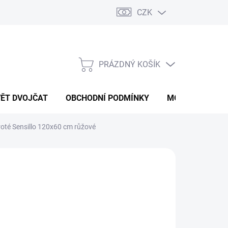
CZK
PRÁZDNÝ KOŠÍK
NÁKUPNÍ
KOŠÍK
VĚT DVOJČAT
OBCHODNÍ PODMÍNKY
MOJE OBJEDNÁ
roté Sensillo 120x60 cm růžové