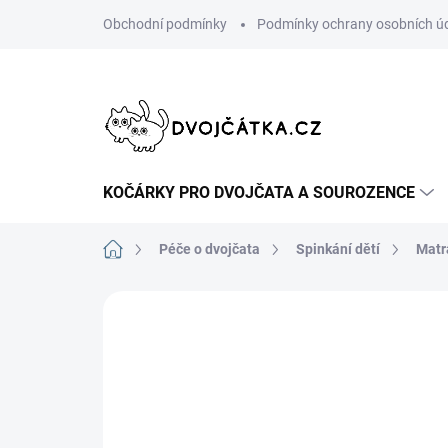
Přejít
Obchodní podmínky
Podmínky ochrany osobních ú
na
obsah
KOČÁRKY PRO DVOJČATA A SOUROZENCE
Domů
Péče o dvojčata
Spinkání dětí
Matr
Neohodnoceno
Podrobnosti hodn