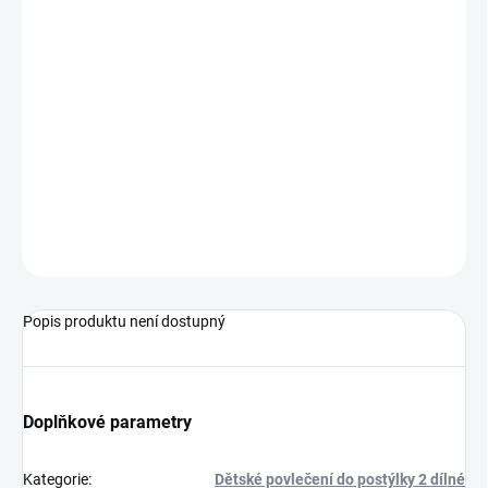
−
+
Přidat do košíku
Prostěradlo do postýlky - Scarlett Fiki
Hladké prostěradlo Scarlett Blanka je určeno na matraci o
rozměru
120 x 60 cm
.
Složení:
100% blavlna
ZEPTAT SE
Popis produktu není dostupný
Doplňkové parametry
Kategorie
:
Dětské povlečení do postýlky 2 dílné