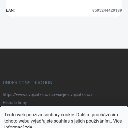
EAN
:
8595244429189
Z
á
p
a
t
í
UNDER CONSTRUCTION
https://www.dvojcatka.cz/co-vse-je--dvojcatka-cz/
História firmy
Prečo nakupovať u nás
Tento web používá soubory cookie. Dalším procházením
Značky
tohoto webu vyjadřujete souhlas s jejich používáním.. Více
informací
zde
.