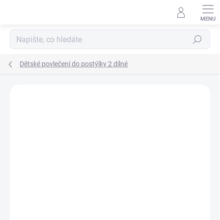
Přejít
na
obsah
Hledat
Dětské povlečení do postýlky 2 dílné
Neohodnoceno
Podrobnosti hodnocení
ZNAČKA:
SCARLETT