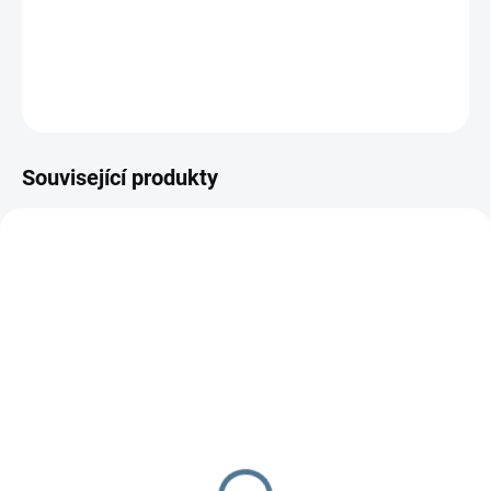
Povrchový materiál prostěradla je 82% bavlna a 18% polyester.
DETAILNÍ INFORMACE
ZEPTAT SE
Související produkty
SKLADEM DO TÝDNE
SKLADEM DO TÝDNE
Molitanová matrace do
Matrace
postýlky Scarlett
kokos/molitan/kokos
barevná, 120 x 60 x 6 cm
Scarlett 140 x 70 x 8cm