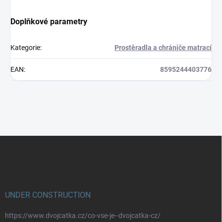
Doplňkové parametry
Kategorie
:
Prostěradla a chrániče matrací
EAN
:
8595244403776
Z
á
p
a
t
í
UNDER CONSTRUCTION
https://www.dvojcatka.cz/co-vse-je--dvojcatka-cz/