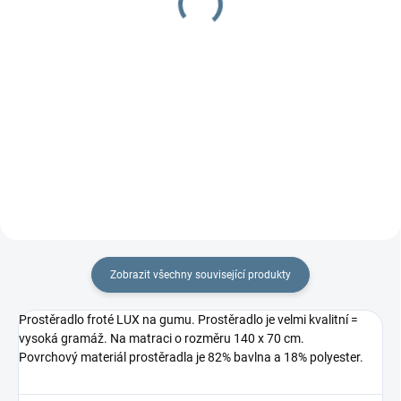
Vzor matrace: Zajíček
499 Kč
1 490 Kč
béžová
Do košíku
Do košíku
Dětská molitanová matrace (PUR
Dětská kokosová matrace je
pěna) s barevným potiskem.
vyrobena z tepelně upravených
Výplň matrace je 100% PUR pěna,
kokosových vláken v kombinaci s
potah...
PUR...
Zobrazit všechny související produkty
Prostěradlo froté LUX na gumu. Prostěradlo je velmi kvalitní =
vysoká gramáž. Na matraci o rozměru 140 x 70 cm.
Povrchový materiál prostěradla je 82% bavlna a 18% polyester.