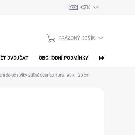
CZK
PRÁZDNÝ KOŠÍK
NÁKUPNÍ
KOŠÍK
VĚT DVOJČAT
OBCHODNÍ PODMÍNKY
MOJE OBJEDNÁ
ní do postýlky 2dílné Scarlett Tura - 90 x 120 cm