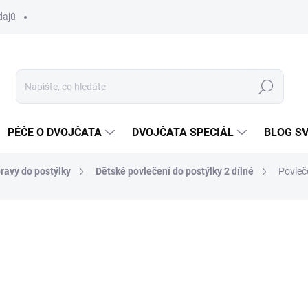
dajů
Hledat
PÉČE O DVOJČATA
DVOJČATA SPECIÁL
BLOG S
ravy do postýlky
Dětské povlečení do postýlky 2 dílné
Povleče
ocení
ZNAČKA:
SCARLETT
350 Kč
Měrná
SKLADEM DO TÝDNE
cena: