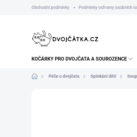
Přejít
Obchodní podmínky
Podmínky ochrany osobních ú
na
obsah
KOČÁRKY PRO DVOJČATA A SOUROZENCE
Domů
Péče o dvojčata
Spinkání dětí
Soup
Neohodnoceno
Podrobnosti hodn