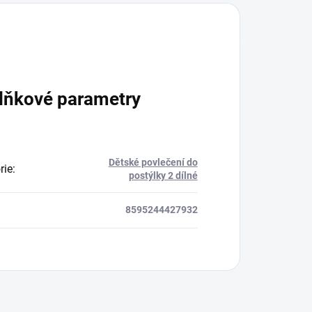
lňkové parametry
Dětské povlečení do
rie
:
postýlky 2 dílné
8595244427932