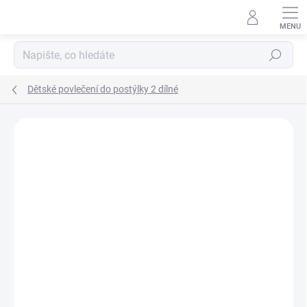
Přejít
na
obsah
Hledat
Dětské povlečení do postýlky 2 dílné
Neohodnoceno
Podrobnosti hodnocení
ZNAČKA:
SCARLETT