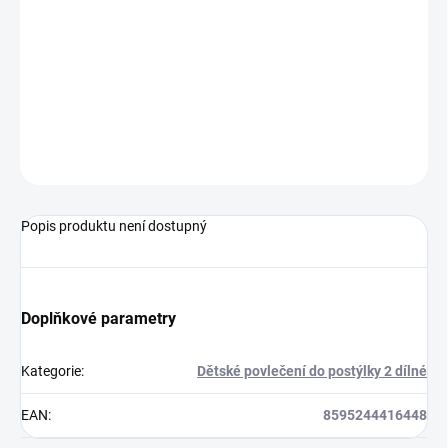
povlečení na peřinku 120 x 90 cm
povlečení na polštář 60 x 40 cm
Povlečení je bavlněné a lze jej prát v pračce.
Ve stejném dekoru nabízíme také zavinovačku.
ZEPTAT SE
Popis produktu není dostupný
Doplňkové parametry
Kategorie
:
Dětské povlečení do postýlky 2 dílné
EAN
:
8595244416448