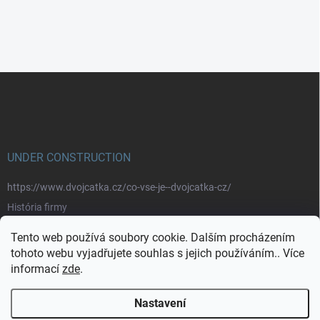
Z
á
p
a
t
í
UNDER CONSTRUCTION
https://www.dvojcatka.cz/co-vse-je--dvojcatka-cz/
História firmy
Prečo nakupovať u nás
Tento web používá soubory cookie. Dalším procházením
Značky
tohoto webu vyjadřujete souhlas s jejich používáním.. Více
informací
zde
.
https://www.dvojcatka.cz/kontakty/>
Nastavení