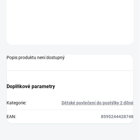
povlečení na peřinku
135 x 100 cm
povlečení na polštář
60 x 40 cm
Povlečení je bavlněné a lze jej prát v pračce.
ZEPTAT SE
Popis produktu není dostupný
Doplňkové parametry
Kategorie
:
Dětské povlečení do postýlky 2 dílné
EAN
:
8595244428748