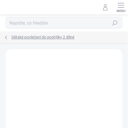
Přejít
na
obsah
Hledat
Dětské povlečení do postýlky 2 dílné
Neohodnoceno
Podrobnosti hodnocení
ZNAČKA:
SCARLETT