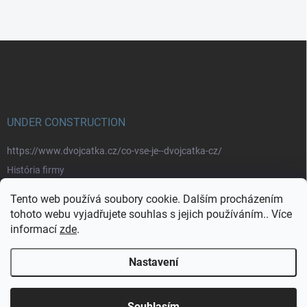
Z
á
p
a
t
í
UNDER CONSTRUCTION
https://www.dvojcatka.cz/co-vse-je--dvojcatka-cz/
História firmy
Prečo nakupovať u nás
Tento web používá soubory cookie. Dalším procházením
Značky
tohoto webu vyjadřujete souhlas s jejich používáním.. Více
informací
zde
.
https://www.dvojcatka.cz/kontakty/>
Nastavení
Copyright 2026
dvojčátka.cz
. Všechna práva vyhrazena.
Souhlasím