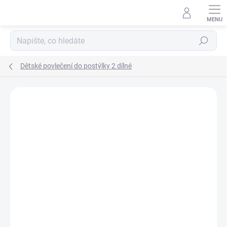
Přejít
na
obsah
Hledat
Dětské povlečení do postýlky 2 dílné
Neohodnoceno
Podrobnosti hodnocení
ZNAČKA:
SCARLETT