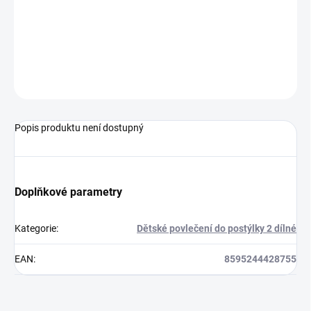
povlečení na peřinku
135 x 100 cm
povlečení na polštář
60 x 40 cm
Povlečení je bavlněné a lze jej prát v pračce.
ZEPTAT SE
Popis produktu není dostupný
Doplňkové parametry
Kategorie
:
Dětské povlečení do postýlky 2 dílné
EAN
:
8595244428755