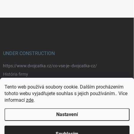
Z
á
p
a
t
í
UNDER CONSTRUCTION
https://www.dvojcatka.cz/co-vse-je--dvojcatka-cz/
História firmy
Prečo nakupovať u nás
Tento web používá soubory cookie. Dalším procházením
Značky
tohoto webu vyjadřujete souhlas s jejich používáním.. Více
informací
zde
.
https://www.dvojcatka.cz/kontakty/>
Nastavení
Copyright 2026
dvojčátka.cz
. Všechna práva vyhrazena.
Souhlasím