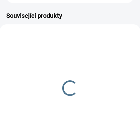
Související produkty
SKLADEM
Body Newborn
smetanová
175 Kč
Do košíku