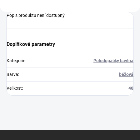
Popis produktu není dostupný
Doplňkové parametry
Kategorie
:
Polodupačky bavlna
Barva
:
béžová
Velikost
:
48
Z
á