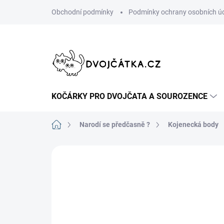
Přejít
Obchodní podmínky
Podmínky ochrany osobních ú
na
obsah
KOČÁRKY PRO DVOJČATA A SOUROZENCE
Domů
Narodí se předčasně ?
Kojenecká body
Neohodnoceno
Podrobnosti hodn