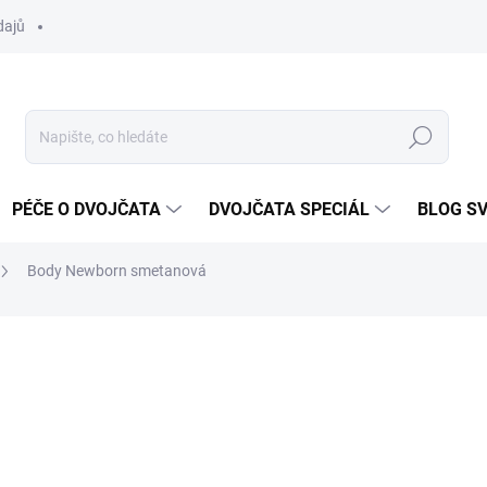
dajů
Hledat
PÉČE O DVOJČATA
DVOJČATA SPECIÁL
BLOG S
Body Newborn smetanová
ocení
ZNAČKA:
EEVI
175 Kč
Měrná
SKLADEM
cena: