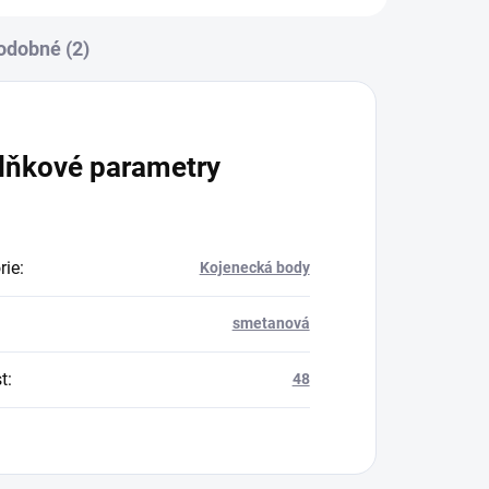
odobné (2)
lňkové parametry
rie
:
Kojenecká body
smetanová
t
:
48