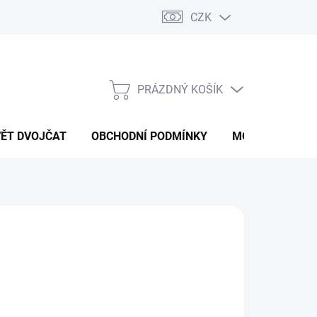
CZK
PRÁZDNÝ KOŠÍK
NÁKUPNÍ
KOŠÍK
VĚT DVOJČAT
OBCHODNÍ PODMÍNKY
MOJE OBJEDNÁ