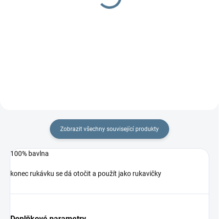
69 Kč
Do košíku
Do košíku
Znáte z porodnice - podkova na
polohování miminek. Potah je ze
100% bavlna
100% bavlny. Náplň rouno.
Zobrazit všechny související produkty
100% bavlna
konec rukávku se dá otočit a použít jako rukavičky
Doplňkové parametry