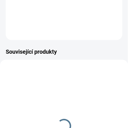
−
+
Přidat do košíku
DETAILNÍ INFORMACE
ZEPTAT SE
Související produkty
SKLADEM
SKLADEM
Podkova na polohování
Čepička Basic / bílá /
vel.48
439 Kč