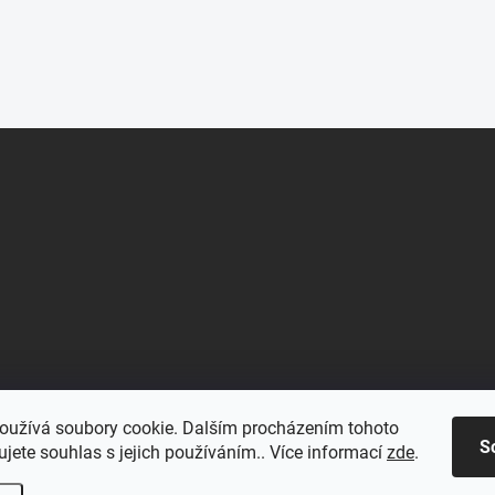
oužívá soubory cookie. Dalším procházením tohoto
S
jete souhlas s jejich používáním.. Více informací
zde
.