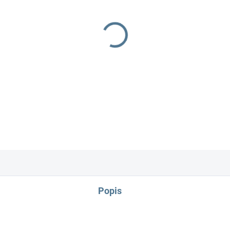
−
+
- overal ze 100% bavlny s C
Popis