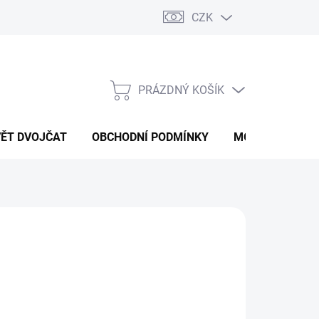
CZK
PRÁZDNÝ KOŠÍK
NÁKUPNÍ
KOŠÍK
VĚT DVOJČAT
OBCHODNÍ PODMÍNKY
MOJE OBJEDNÁ