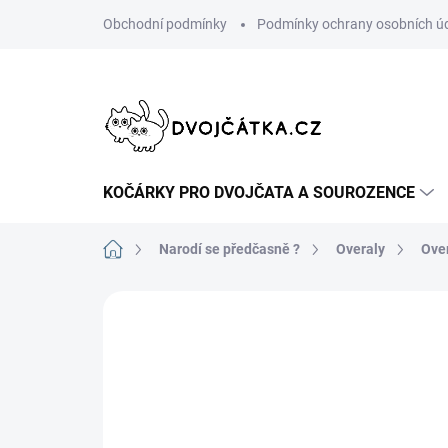
Přejít
Obchodní podmínky
Podmínky ochrany osobních ú
na
obsah
KOČÁRKY PRO DVOJČATA A SOUROZENCE
Domů
Narodí se předčasně ?
Overaly
Ove
Neohodnoceno
Podrobnosti hodn