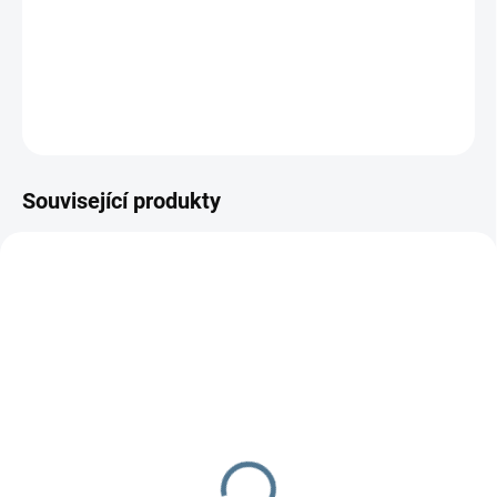
−
+
Přidat do košíku
DETAILNÍ INFORMACE
ZEPTAT SE
Související produkty
SKLADEM
SKLADEM
Podkova na polohování
Čepička Basic / bílá /
vel.48
439 Kč