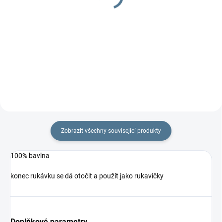
69 Kč
Do košíku
Do košíku
Znáte z porodnice - podkova na
polohování miminek. Potah je ze
100% bavlna
100% bavlny. Náplň rouno.
Zobrazit všechny související produkty
100% bavlna
konec rukávku se dá otočit a použít jako rukavičky
Doplňkové parametry