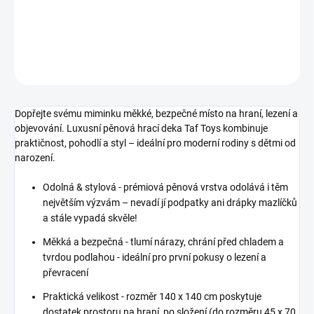
DETAILNÍ INFORMACE
ZEPTAT SE
Dopřejte svému miminku měkké, bezpečné místo na hraní, lezení a
objevování. Luxusní pěnová hrací deka Taf Toys kombinuje
praktičnost, pohodlí a styl – ideální pro moderní rodiny s dětmi od
narození.
Odolná & stylová - prémiová pěnová vrstva odolává i těm
největším výzvám – nevadí jí podpatky ani drápky mazlíčků
a stále vypadá skvěle!
Měkká a bezpečná - tlumí nárazy, chrání před chladem a
tvrdou podlahou - ideální pro první pokusy o lezení a
převracení
Praktická velikost - rozměr 140 x 140 cm poskytuje
dostatek prostoru na hraní, po složení (do rozměru 45 x 70