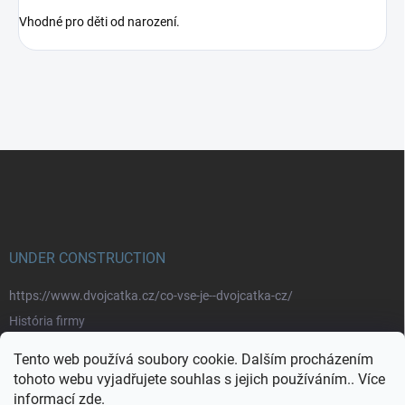
Vhodné pro děti od narození.
Z
á
p
a
t
í
UNDER CONSTRUCTION
https://www.dvojcatka.cz/co-vse-je--dvojcatka-cz/
História firmy
Prečo nakupovať u nás
Tento web používá soubory cookie. Dalším procházením
Značky
tohoto webu vyjadřujete souhlas s jejich používáním.. Více
informací
zde
.
https://www.dvojcatka.cz/kontakty/>