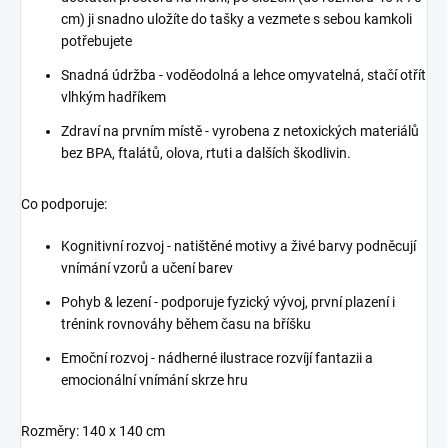
cm) ji snadno uložíte do tašky a vezmete s sebou kamkoli
potřebujete
Snadná údržba - voděodolná a lehce omyvatelná, stačí otřít
vlhkým hadříkem
Zdraví na prvním místě - vyrobena z netoxických materiálů
bez BPA, ftalátů, olova, rtuti a dalších škodlivin.
Co podporuje:
Kognitivní rozvoj - natištěné motivy a živé barvy podněcují
vnímání vzorů a učení barev
Pohyb & lezení - podporuje fyzický vývoj, první plazení i
trénink rovnováhy během času na bříšku
Emoční rozvoj - nádherné ilustrace rozvíjí fantazii a
emocionální vnímání skrze hru
Rozměry: 140 x 140 cm