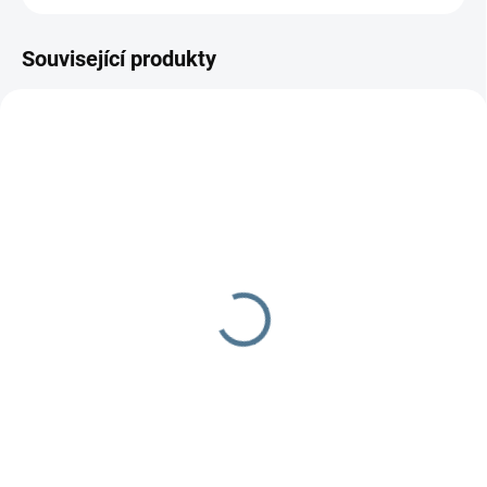
Související produkty
SKLADEM
SKLADEM
Body Family
Body Family
145 Kč
145 Kč
Do košíku
Do košíku
100% balvna přední zapínání
100% balvna přední zapínání