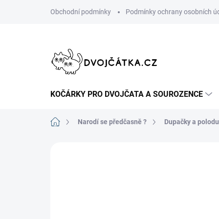
Přejít
Obchodní podmínky
Podmínky ochrany osobních ú
na
obsah
KOČÁRKY PRO DVOJČATA A SOUROZENCE
Domů
Narodí se předčasně ?
Dupačky a polod
Neohodnoceno
Podrobnosti hodn