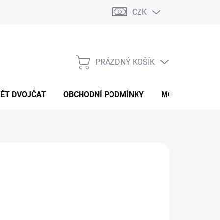
CZK
PRÁZDNÝ KOŠÍK
NÁKUPNÍ
KOŠÍK
VĚT DVOJČAT
OBCHODNÍ PODMÍNKY
MOJE OBJEDNÁ