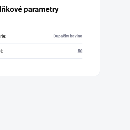
lňkové parametry
rie
:
Dupačky bavlna
t
:
50