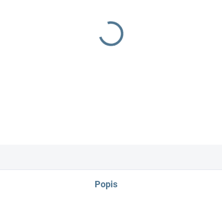
−
+
100% balvna zapínání na dr
Popis