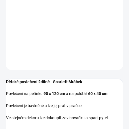
Povlečení na peřinku
90 x 120 cm
a na polštář
60 x 40 cm
.
Povlečení je bavlněné a lze jej prát v pračce.
Ve stejném dekoru lze dokoupit zavinovačku a spací pytel.
DETAILNÍ INFORMACE
ZEPTAT SE
Dětské povlečení 2dílné - Scarlett Mráček
Povlečení na peřinku
90 x 120 cm
a na polštář
60 x 40 cm
.
Povlečení je bavlněné a lze jej prát v pračce.
Ve stejném dekoru lze dokoupit zavinovačku a spací pytel.