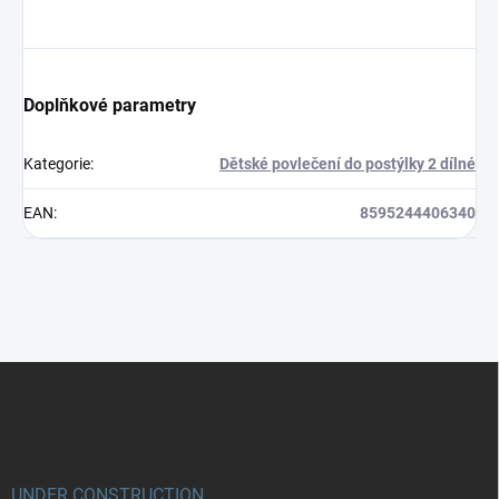
Doplňkové parametry
Kategorie
:
Dětské povlečení do postýlky 2 dílné
EAN
:
8595244406340
Z
á
p
a
t
í
UNDER CONSTRUCTION