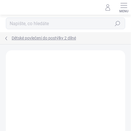
Přejít
na
obsah
Hledat
Dětské povlečení do postýlky 2 dílné
Neohodnoceno
Podrobnosti hodnocení
ZNAČKA:
SCARLETT