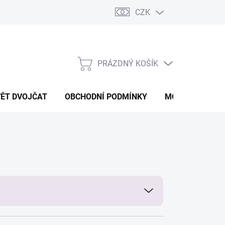
CZK
PRÁZDNÝ KOŠÍK
NÁKUPNÍ
KOŠÍK
VĚT DVOJČAT
OBCHODNÍ PODMÍNKY
MOJE OBJEDNÁ