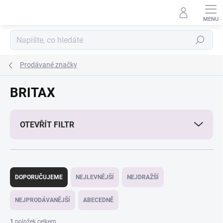
Přejít
na
obsah
Hledat
Prodávané značky
BRITAX
OTEVŘÍT FILTR
Ř
a
DOPORUČUJEME
NEJLEVNĚJŠÍ
NEJDRAŽŠÍ
z
e
NEJPRODÁVANĚJŠÍ
ABECEDNĚ
n
í
1
položek celkem