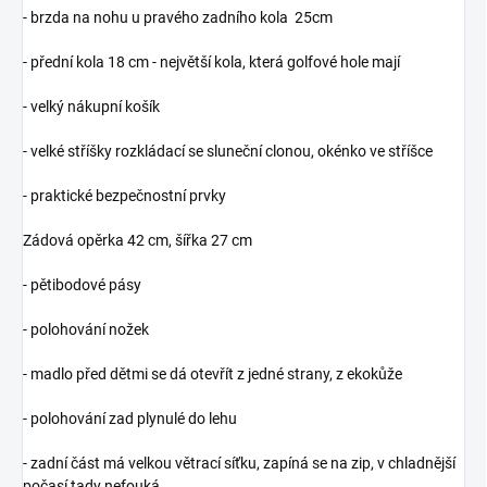
- brzda na nohu u pravého zadního kola 25cm
- přední kola 18 cm - největší kola, která golfové hole mají
- velký nákupní košík
- velké stříšky rozkládací se sluneční clonou, okénko ve stříšce
- praktické bezpečnostní prvky
Zádová opěrka 42 cm, šířka 27 cm
- pětibodové pásy
- polohování nožek
- madlo před dětmi se dá otevřít z jedné strany, z ekokůže
- polohování zad plynulé do lehu
- zadní část má velkou větrací síťku, zapíná se na zip, v chladnější
počasí tady nefouká