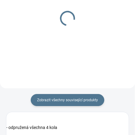
SKLADEM
SKLADEM
Síťka duo
Organizér Zuma
260 Kč
299 Kč
Detail
Detail
Síťka proti hmyzu je vhodná na
hluboké i sportovní kočárky pro
dvojčata.
Zobrazit všechny související produkty
- odpružená všechna 4 kola