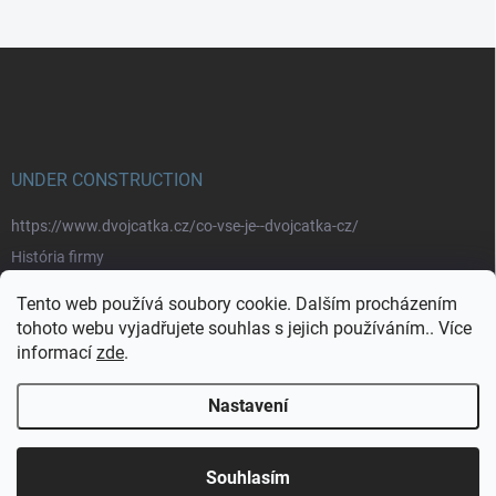
Z
á
p
a
t
í
UNDER CONSTRUCTION
https://www.dvojcatka.cz/co-vse-je--dvojcatka-cz/
História firmy
Prečo nakupovať u nás
Tento web používá soubory cookie. Dalším procházením
Značky
tohoto webu vyjadřujete souhlas s jejich používáním.. Více
informací
zde
.
https://www.dvojcatka.cz/kontakty/>
Nastavení
Copyright 2026
dvojčátka.cz
. Všechna práva vyhrazena.
Souhlasím