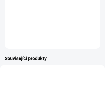
−
+
Přidat do košíku
Lehký, skladný, ideální na cestování.
DETAILNÍ INFORMACE
ZEPTAT SE
Související produkty