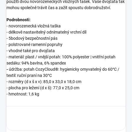
použití dvou novorozeneckých vložných tašek. Vaše dvojčata tak
mohou společně trávit čas a zažít spoustu dobrodružství.
Podrobnosti:
- novorozenecká vložná taška
- délkově nastavitelný odnímatelný vrchní díl
- 5bodový bezpečnostní pás
- polstrované ramenní popruhy
- vhodné také pro dvojčata
- materiál: plast / vnější potah: 100% polyester | vnitřní potah
sedáku: 94% bavlna, 6% spandex
-
údržba: potah CozyCloud®: hygienicky omyvatelný do 60°C /
textil: ruční praní na 30°C
- rozměry (d x š x v): 85,0 x 33,0 x 18,0 cm
- plocha pro ležení (d x š): 77,0 x 25,0 cm
- hmotnost: 1,6 kg