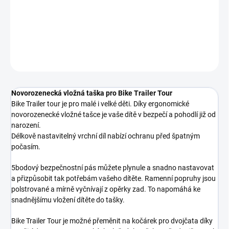
−
+
Přidat do košíku
DETAILNÍ INFORMACE
ZEPTAT SE
Novorozenecká vložná taška pro Bike Trailer Tour
Bike Trailer tour je pro malé i velké děti. Díky ergonomické
novorozenecké vložné tašce je vaše dítě v bezpečí a pohodlí již od
narození.
Délkově nastavitelný vrchní díl nabízí ochranu před špatným
počasím.
5bodový bezpečnostní pás můžete plynule a snadno nastavovat
a přizpůsobit tak potřebám vašeho dítěte. Ramenní popruhy jsou
polstrované a mírně vyčnívají z opěrky zad. To napomáhá ke
snadnějšímu vložení dítěte do tašky.
Bike Trailer Tour je možné přeměnit na kočárek pro dvojčata díky