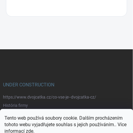
Z
á
p
a
t
í
UNDER CONSTRUCTION
https://www.dvojcatka.cz/co-vse-je--dvojcatka-cz/
História firmy
Prečo nakupovať u nás
Tento web používá soubory cookie. Dalším procházením
Značky
tohoto webu vyjadřujete souhlas s jejich používáním.. Více
informací
zde
.
https://www.dvojcatka.cz/kontakty/>