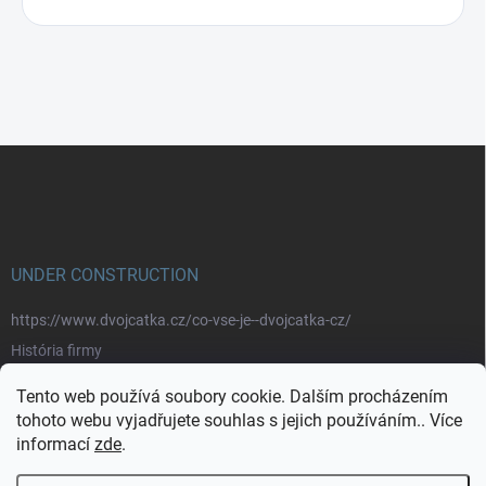
Z
á
p
a
t
í
UNDER CONSTRUCTION
https://www.dvojcatka.cz/co-vse-je--dvojcatka-cz/
História firmy
Prečo nakupovať u nás
Tento web používá soubory cookie. Dalším procházením
Značky
tohoto webu vyjadřujete souhlas s jejich používáním.. Více
informací
zde
.
https://www.dvojcatka.cz/kontakty/>