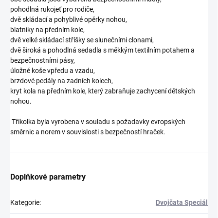
pohodlná rukojeť pro rodiče,
dvě skládací a pohyblivé opěrky nohou,
blatníky na předním kole,
dvě velké skládací stříšky se slunečními clonami,
dvě široká a pohodlná sedadla s měkkým textilním potahem a
bezpečnostními pásy,
úložné koše vpředu a vzadu,
brzdové pedály na zadních kolech,
kryt kola na předním kole, který zabraňuje zachycení dětských
nohou.
Tříkolka byla vyrobena v souladu s požadavky evropských
směrnic a norem v souvislosti s bezpečností hraček.
Doplňkové parametry
Kategorie
:
Dvojčata Speciál