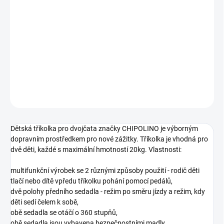
−
+
Přidat do košíku
Tříkolka pro dvojčata, kterou můžete skvěle nahradit kočárek.
DETAILNÍ INFORMACE
ZEPTAT SE
Dětská tříkolka pro dvojčata značky CHIPOLINO je výborným
dopravním prostředkem pro nové zážitky. Tříkolka je vhodná pro
dvě děti, každé s maximální hmotností 20kg. Vlastnosti:
multifunkční výrobek se 2 různými způsoby použití - rodič děti
tlačí nebo dítě vpředu tříkolku pohání pomocí pedálů,
dvě polohy předního sedadla - režim po směru jízdy a režim, kdy
děti sedí čelem k sobě,
obě sedadla se otáčí o 360 stupňů,
obě sedadla jsou vybavena bezpečnostními madly,