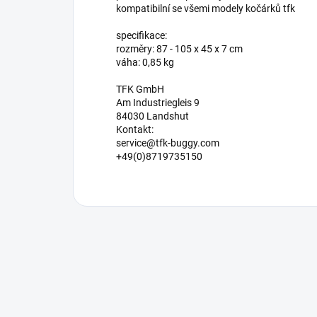
kompatibilní se všemi modely kočárků tfk
specifikace:
rozměry: 87 - 105 x 45 x 7 cm
váha: 0,85 kg
TFK GmbH
Am Industriegleis 9
84030 Landshut
Kontakt:
service@tfk-buggy.com
+49(0)8719735150