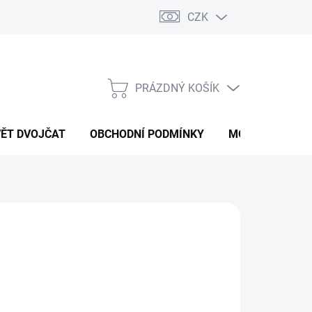
CZK
PRÁZDNÝ KOŠÍK
NÁKUPNÍ
KOŠÍK
VĚT DVOJČAT
OBCHODNÍ PODMÍNKY
MOJE OBJEDNÁ