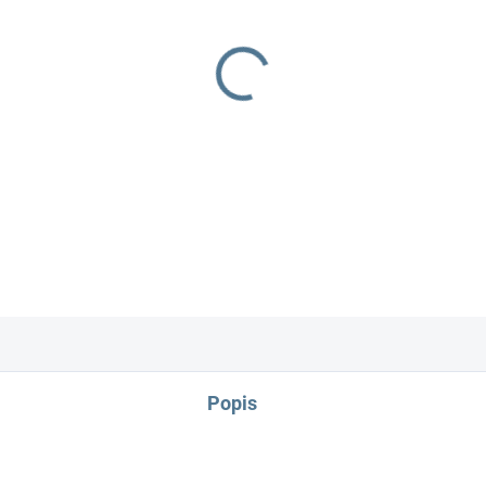
−
+
fusak
DETAILNÍ INFORMACE
Popis