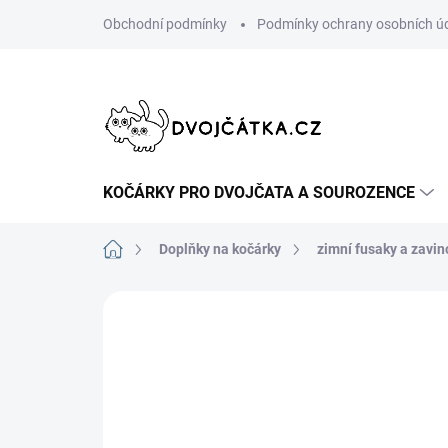
Přejít
Obchodní podmínky
Podmínky ochrany osobních ú
na
obsah
KOČÁRKY PRO DVOJČATA A SOUROZENCE
Domů
Doplňky na kočárky
zimní fusaky a zavi
Neohodnoceno
Podrobnosti hodn