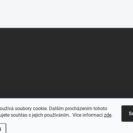
oužívá soubory cookie. Dalším procházením tohoto
S
jete souhlas s jejich používáním.. Více informací
zde
.
í
.