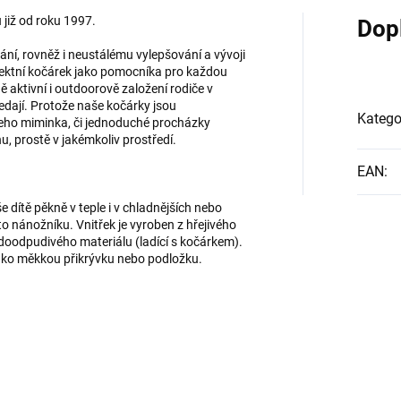
 již od roku 1997.
Dop
ání, rovněž i neustálému vylepšování a vývoji
ktní kočárek jako pomocníka pro každou
ě aktivní i outdoorově založení rodiče v
ledají. Protože naše kočárky jsou
Katego
eho miminka, či jednoduché procházky
nu, prostě v jakémkoliv prostředí.
EAN
:
 dítě pěkně v teple i v chladnějších nebo
to nánožníku. Vnitřek je vyroben z hřejivého
vodoodpudivého materiálu (ladící s kočárkem).
t jako měkkou přikrývku nebo podložku.