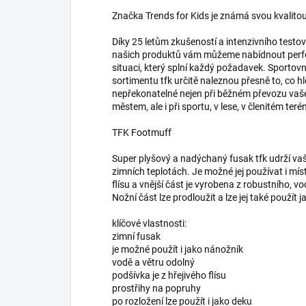
Značka Trends for Kids je známá svou kvalitou
Díky 25 letům zkušeností a intenzivního testov
našich produktů vám můžeme nabídnout perfe
situaci, který splní každý požadavek. Sportovn
sortimentu tfk určitě naleznou přesně to, co h
nepřekonatelné nejen při běžném převozu vaš
městem, ale i při sportu, v lese, v členitém teré
TFK Footmuff
Super plyšový a nadýchaný fusak tfk udrží vaše
zimních teplotách. Je možné jej používat i mís
flísu a vnější část je vyrobena z robustního, 
Nožní část lze prodloužit a lze jej také použí
klíčové vlastnosti:
zimní fusak
je možné použít i jako nánožník
vodě a větru odolný
podšívka je z hřejivého flísu
prostřihy na popruhy
po rozložení lze použít i jako deku