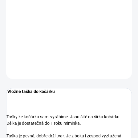
BARVA
TYP KOČÁRKU
−
+
Přidat do košíku
DETAILNÍ INFORMACE
ZEPTAT SE
Vložné taška do kočárku
Tašky ke kočárku sami vyrábíme. Jsou šité na šířku kočárku.
Délka je dostatečná do 1 roku miminka.
Taška je pevná, dobře drží tvar. Je z boku i zespod vyztužená.