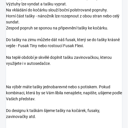
Výztuhy lze vyndat a tašku vyprat.
Na vkládání do kočárku slouží boční polstrované popruhy.
Horní část tašky - nánožník lze rozepnout z obou stran nebo celý
sundat.
Zespod popruh se sponou na připevnění tašky ke kočárku.
Do tašky na zimu můžete dát náš fusak, který se do tašky krásně
vejde - Fusak Tiny nebo rostoucí Fusak Flexi.
Na teplé období je skvělé doplnit tašku zavinovačkou, kterou
využijete i v autosedačce.
Na výběr máte tašky jednobarevné nebo s potiskem. Pokud
kombinaci, která by se Vám líbila nenajdete, napište, ušijeme podle
Vašich představ.
Do designu k taškám šijeme tašky na kočárek, fusaky,
zavinovačky atd.