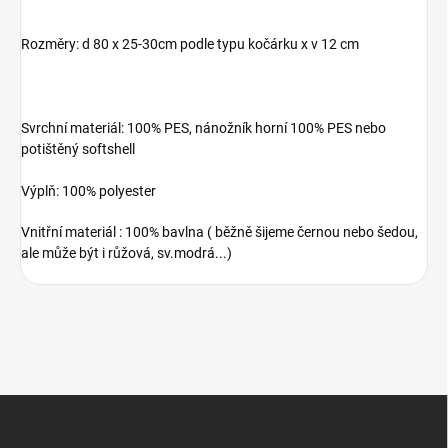
Rozměry: d 80 x 25-30cm podle typu kočárku x v 12 cm
Svrchní materiál: 100% PES, nánožník horní 100% PES nebo
potištěný softshell
Výplň: 100% polyester
Vnitřní materiál : 100% bavlna ( běžně šijeme černou nebo šedou,
ale může být i růžová, sv.modrá...)
Z
á