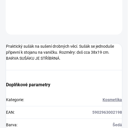
DETAILNÍ INFORMACE
ZEPTAT SE
Praktický sušák na sušení drobných věcí. Sušák se jednoduše
připevní k stojanu na vaničku. Rozměry: dxš cca 38x19 cm.
BARVA SUŠÁKU JE STŘÍBRNÁ.
Doplňkové parametry
Kategorie
:
Kosmetika
EAN
:
5902963002198
Barva
:
Šedá