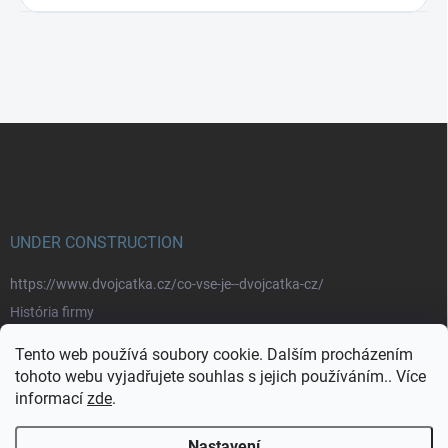
Z
á
p
a
t
í
UNDER CONSTRUCTION
https://www.dvojcatka.cz/co-vse-je--dvojcatka-cz/
História firmy
Prečo nakupovať u nás
Tento web používá soubory cookie. Dalším procházením
Značky
tohoto webu vyjadřujete souhlas s jejich používáním.. Více
informací
zde
.
https://www.dvojcatka.cz/kontakty/>
Nastavení