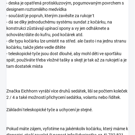
- deska je opatřená protiskluzovým, pogumovaným povrchem s
designem roztomilého medvídka
- součástí je popruh, kterým zavěsíte za rukoje´t
- dá se díky jednoduchému systému sundat z kočárku, na
konstrukci zůstávají upínací spony a vy jen odháknete a
schováte/dáte do kufru, pod kočárek atd.
- dle typu kočárku lze umístit na střed. ale často i na jednu stranu
kočárku, takže jdete vedle dítěte
- teleskopické tyče jsou dost dlouhé, aby mohl děti ve sporťáku
spát, používáte třeba vložné tašky a skejt je tak až za rukojetí a je
tam dostatek místa
Značka Eichhorn vyrábí více druhů sedátek, liší se počtem koleček
2 / 4 a také možností přichycení sedátka, volantu nebo řídítek.
Základní teleskopické tyče a uchycení je stejné.
Pokud máte zájem, vyfotíme na jakémkoliv kočárku, který máme k
dispozici, stačí zavolat či napsat info@dvojcatka.cz, tl: 732 821