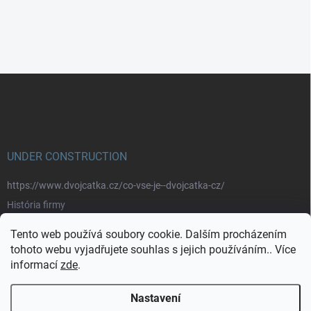
Z
á
p
a
t
í
UNDER CONSTRUCTION
https://www.dvojcatka.cz/co-vse-je--dvojcatka-cz/
História firmy
Prečo nakupovať u nás
Tento web používá soubory cookie. Dalším procházením
Značky
tohoto webu vyjadřujete souhlas s jejich používáním.. Více
informací
zde
.
https://www.dvojcatka.cz/kontakty/>
Nastavení