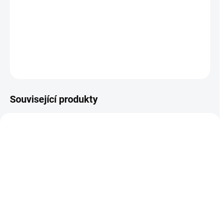
Stupátko vyzkoušeno na dvojčatových kočárcích.
DETAILNÍ INFORMACE
ZEPTAT SE
Související produkty
SKLADEM DO TÝDNE
SKLADEM
Cozy C Rider se
Stupátko Cozy T bez