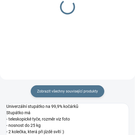
sedátkem a volantem
sedátka
4 169 Kč
2 399 Kč
Do košíku
Do košíku
Stupátko vyzkoušeno na
Vyzkoušeno na dvojčatových
dvojčatových kočárcích.
kočárcích.
Zobrazit všechny související produkty
Univerzální stupátko na 99,9% kočárků
Stupátko má
- teleskopické tyče, rozměr viz foto
- nosnost do 25 kg
- 2 kolečka, která při jízdě svítí :)