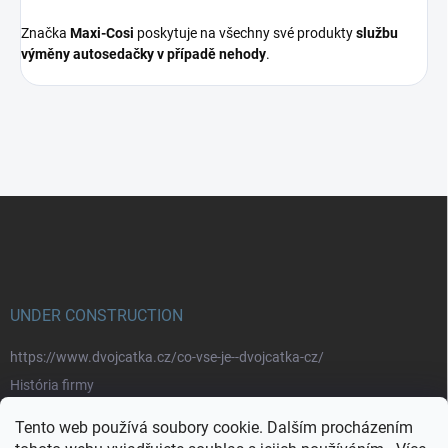
Značka
Maxi-Cosi
poskytuje na všechny své produkty
službu
výměny
autosedačky v případě nehody
.
Z
á
p
a
t
í
UNDER CONSTRUCTION
https://www.dvojcatka.cz/co-vse-je--dvojcatka-cz/
História firmy
Prečo nakupovať u nás
Tento web používá soubory cookie. Dalším procházením
Značky