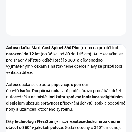
DETAILNÍ INFORMACE
ZEPTAT SE
Autosedačka Maxi-Cosi Spinel 360 Plus
je určena pro děti
od
narození do 12 let
(do 36 kg, od 40 do 145 cm
).
Autosedačka se
pro snadný přístup k dítěti otáčí o 360° a díky snadno
vyjímatelným vložkám a nastavitelné opěrce hlavy se přizpůsobí
velikosti dítěte.
Autosedačka se do auta připevňuje s pomocí
úchytů
Isofix
.
Podpůrná noha
v případě nárazu pomáhá udržet
autosedačku na místě.
Indikátor správné instalace s digitálním
displejem
ukazuje správnost připevnění úchytů Isofix a podpůrné
nohy a uzamčení otočného systému.
Díky
technologii FlexiSpin
je možné
autosedačku na základně
otáčet o 360° v jakékoli poloze
. Sedák otočný o 360° umožňuje i