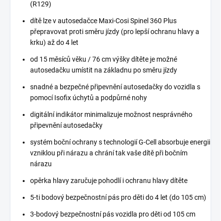
(R129)
dítě lze v autosedačce Maxi-Cosi Spinel 360 Plus
přepravovat proti směru jízdy (pro lepší ochranu hlavy a
krku) až do 4 let
od 15 měsíců věku / 76 cm výšky dítěte je možné
autosedačku umístit na základnu po směru jízdy
snadné a bezpečné připevnění autosedačky do vozidla s
pomocí Isofix úchytů a podpůrné nohy
digitální indikátor minimalizuje možnost nesprávného
připevnění autosedačky
systém boční ochrany s technologií G-Cell absorbuje energii
vzniklou při nárazu a chrání tak vaše dítě při bočním
nárazu
opěrka hlavy zaručuje pohodlí i ochranu hlavy dítěte
5-ti bodový bezpečnostní pás pro děti do 4 let (do 105 cm)
3-bodový bezpečnostní pás vozidla pro děti od 105 cm