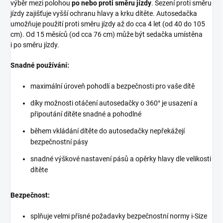
výběr mezi polohou
po nebo proti směru jízdy
. Sezení proti směru
jízdy zajišťuje vyšší ochranu hlavy a krku dítěte. Autosedačka
umožňuje použití proti směru jízdy až do cca 4 let (od 40 do 105
cm). Od 15 měsíců (od cca 76 cm) může být sedačka umístěna
i po směru jízdy.
Snadné používání:
maximální úroveň pohodlí a bezpečnosti pro vaše dítě
díky možnosti otáčení autosedačky o 360° je usazení a
připoutání dítěte snadné a pohodlné
během vkládání dítěte do autosedačky nepřekážejí
bezpečnostní pásy
snadné výškové nastavení pásů a opěrky hlavy dle velikosti
dítěte
Bezpečnost:
splňuje velmi přísné požadavky bezpečnostní normy i-Size