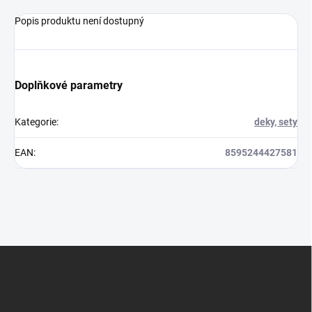
Popis produktu není dostupný
Doplňkové parametry
Kategorie
:
deky, sety
EAN
:
8595244427581
Z
á
p
a