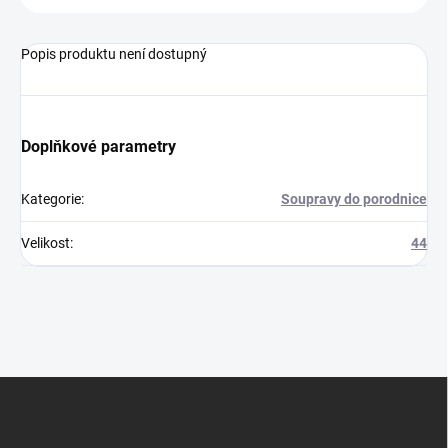
Popis produktu není dostupný
Doplňkové parametry
Kategorie
:
Soupravy do porodnice
Velikost
:
44
Z
á
p