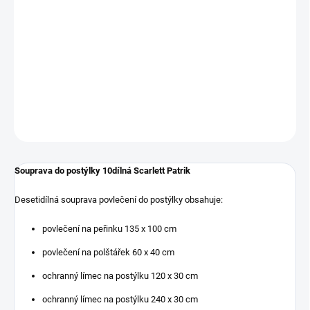
vlákno. Tato souprava je určená na postel 120 x 60 cm.
Výplň polštářku a peřinky není součástí soupravy.
DETAILNÍ INFORMACE
ZEPTAT SE
Souprava do postýlky 10dílná Scarlett Patrik
Desetidílná souprava povlečení do postýlky obsahuje:
povlečení na peřinku 135 x 100 cm
povlečení na polštářek 60 x 40 cm
ochranný límec na postýlku 120 x 30 cm
ochranný límec na postýlku 240 x 30 cm