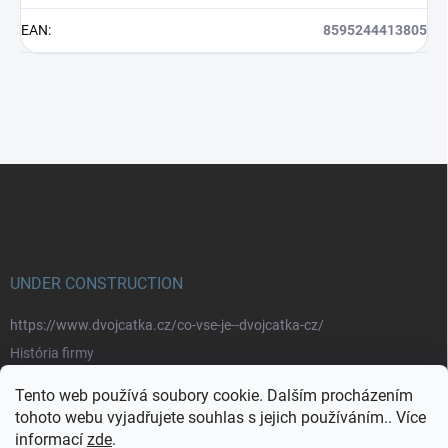
EAN
:
8595244413805
Z
á
p
a
t
í
UNDER CONSTRUCTION
https://www.dvojcatka.cz/co-vse-je--dvojcatka-cz/
História firmy
Prečo nakupovať u nás
Tento web používá soubory cookie. Dalším procházením
Značky
tohoto webu vyjadřujete souhlas s jejich používáním.. Více
informací
zde
.
https://www.dvojcatka.cz/kontakty/>