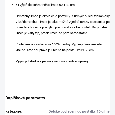
6x výplň do ochranného límce 60 x 30 cm
Ochranný límec je okolo celé postýlky. K uchycení slouží tkaničky
v každém rohu. Límec je také možné z jedné strany odstranit a po
odendání bočnice postýlku přisunout k velké posteli. Do potahu
límce je všitý zip, potah límce se pere samostatně.
Povlečení je vyrobeno ze
100% bavlny
. Výplň-polyester-duté
vlákno. Tato souprava je určená na postel 120 x 60 cm.
Výplň polštářku a peřinky není součástí soupravy.
Doplňkové parametry
Kategorie
:
Dětské povlečení do postýlky 10 dílné